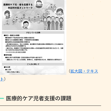
（
拡大図・テキス
ト
）
医療的ケア児者支援の課題