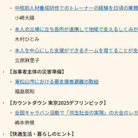
中核的人材養成研修でのトレーナーの経験を日頃の業務
小﨑大陽
本人の立場に立ち各所が連携して地域で支えるしくみ
木村ひとみ
本人を中心にした支援ができるチームを育てることが支
立原麻里子
【当事者主体の災害準備】
東松山市における要支援者避難の取組
福島朋和
【カウントダウン 東京2025デフリンピック】
全国キャラバン活動で「共生社会の実現」の大会のレ
嶋本恭規
【快適生活・暮らしのヒント】