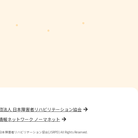
団法人 日本障害者リハビリテーション協会
情報ネットワーク ノーマネット
(公財)日本障害者リハビリテーション協会(JSRPD) All Rights Reserved.