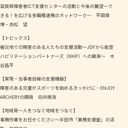
滋賀県障害者ICT支援センターの活動と今後の展望～で
きる！を広げる多職種連携のネットワーク～ 平岡章
博・赤松 望
【トピックス】
被災地での障害のある人たちの支援活動～JDFから能登
ハビリテーションパートナーズ（NHP）への継承～ 木
谷昌平
【実現・当事者目線の支援機器】
障害のある児童がスポーツを始めるきっかけに―ENJOY
ARCHERYの開発 向井規浩
【地域発～人をつなぐ地域をつなぐ】
事務作業をお任せください～半田市「業務支援室」の活