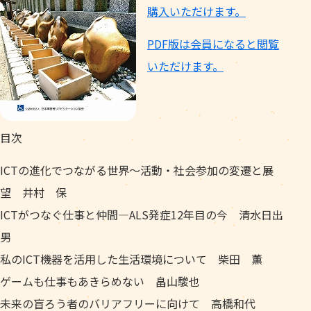
購入いただけます。
PDF版は会員になると閲覧
いただけます。
目次
ICTの進化でつながる世界～活動・社会参加の変遷と展
望 井村 保
ICTがつなぐ仕事と仲間―ALS発症12年目の今 清水日出
男
私のICT機器を活用した生活環境について 柴田 薫
ゲームも仕事もあきらめない 畠山駿也
未来の盲ろう者のバリアフリーに向けて 高橋和代