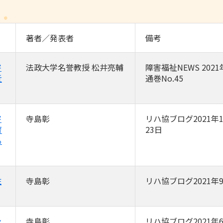
著者／発表者
備考
害
法政大学名誉教授 松井亮輔
障害福祉NEWS 2021
近
通巻No.45
害
寺島彰
リハ協ブログ2021年1
育
23日
る
住
寺島彰
リハ協ブログ2021年
ン
寺島彰
リハ協ブログ2021年