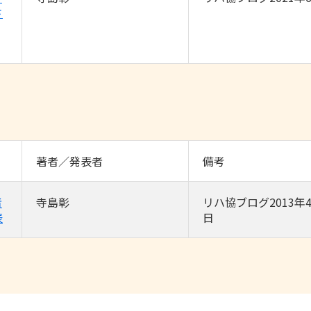
さ
著者／発表者
備考
者
寺島彰
リハ協ブログ2013年4
表
日