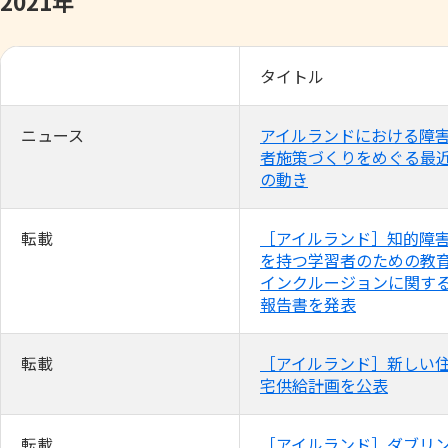
2021年
タイトル
ニュース
アイルランドにおける障
者施策づくりをめぐる最
の動き
転載
［アイルランド］知的障
を持つ学習者のための教
インクルージョンに関す
報告書を発表
転載
［アイルランド］新しい
宅供給計画を公表
転載
［アイルランド］ダブリ