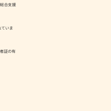
総合支援
れていま
給者証の有