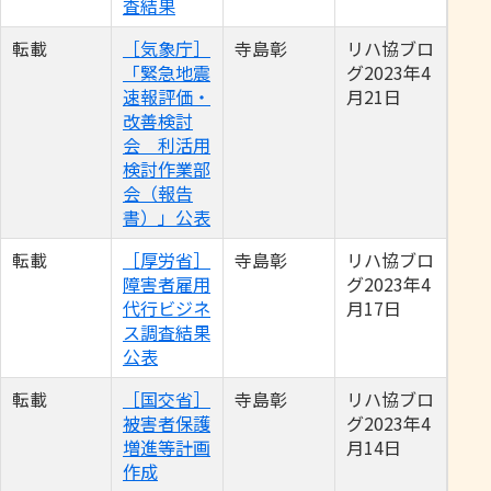
査結果
転載
［気象庁］
寺島彰
リハ協ブロ
「緊急地震
グ2023年4
速報評価・
月21日
改善検討
会 利活用
検討作業部
会（報告
書）」公表
転載
［厚労省］
寺島彰
リハ協ブロ
障害者雇用
グ2023年4
代行ビジネ
月17日
ス調査結果
公表
転載
［国交省］
寺島彰
リハ協ブロ
被害者保護
グ2023年4
増進等計画
月14日
作成