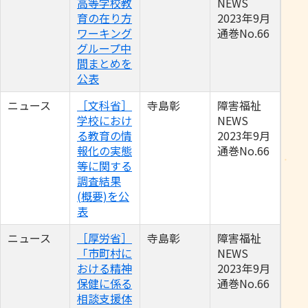
高等学校教
NEWS
育の在り方
2023年9月
ワーキング
通巻No.66
グループ中
間まとめを
公表
ニュース
［文科省］
寺島彰
障害福祉
学校におけ
NEWS
る教育の情
2023年9月
報化の実態
通巻No.66
等に関する
調査結果
(概要)を公
表
ニュース
［厚労省］
寺島彰
障害福祉
「市町村に
NEWS
おける精神
2023年9月
保健に係る
通巻No.66
相談支援体