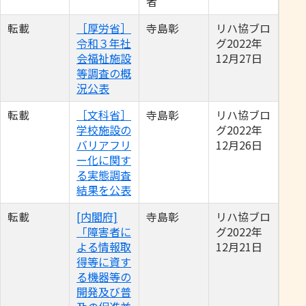
者
転載
［厚労省］
寺島彰
リハ協ブロ
令和３年社
グ2022年
会福祉施設
12月27日
等調査の概
況公表
転載
［文科省］
寺島彰
リハ協ブロ
学校施設の
グ2022年
バリアフリ
12月26日
ー化に関す
る実態調査
結果を公表
転載
[内閣府]
寺島彰
リハ協ブロ
「障害者に
グ2022年
よる情報取
12月21日
得等に資す
る機器等の
開発及び普