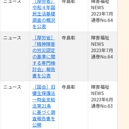
ニュース
［厚労省］
寺島彰
障害福祉
令和４年国
NEWS
民生活基礎
2023年7月
調査の概況
通巻No.64
を公表
ニュース
［厚労省］
寺島彰
障害福祉
「精神障害
NEWS
の労災認定
2023年7月
の基準に関
通巻No.64
する専門検
討会」報告
書を公表
ニュース
［国会］旧
寺島彰
障害福祉
優生保護法
NEWS
一時金支給
2023年6月
法第21条
通巻No.63
に基づく調
査報告書を
公開