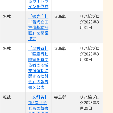
るガイドラ
インを作成
転載
［観光庁］
寺島彰
リハ協ブロ
「観光立国
グ2023年3
推進基本計
月31日
画」を閣議
決定
転載
［厚労省］
寺島彰
リハ協ブロ
「強度行動
グ2023年3
障害を有す
月30日
る者の地域
支援体制に
関する検討
会」の報告
書を公表
転載
［文科省］
寺島彰
リハ協ブロ
第5次「子
グ2023年3
どもの読書
月29日