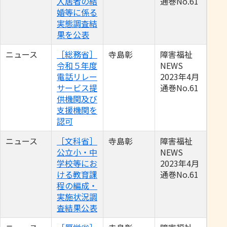
入居者の結
通巻No.61
婚等に係る
実態調査結
果を公表
ニュース
［総務省］
寺島彰
障害福祉
令和５年度
NEWS
電話リレー
2023年4月
サービス提
通巻No.61
供機関及び
支援機関を
認可
ニュース
［文科省］
寺島彰
障害福祉
公立小・中
NEWS
学校等にお
2023年4月
ける教育課
通巻No.61
程の編成・
実施状況調
査結果公表