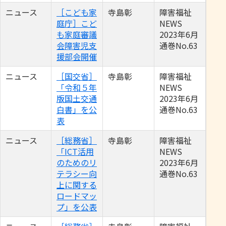
ニュース
［こども家
寺島彰
障害福祉
庭庁］こど
NEWS
も家庭審議
2023年6月
会障害児支
通巻No.63
援部会開催
ニュース
［国交省］
寺島彰
障害福祉
「令和５年
NEWS
版国土交通
2023年6月
白書」を公
通巻No.63
表
ニュース
［総務省］
寺島彰
障害福祉
「ICT活用
NEWS
のためのリ
2023年6月
テラシー向
通巻No.63
上に関する
ロードマッ
プ」を公表