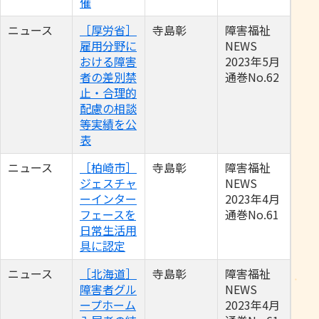
催
ニュース
［厚労省］
寺島彰
障害福祉
雇用分野に
NEWS
おける障害
2023年5月
者の差別禁
通巻No.62
止・合理的
配慮の相談
等実績を公
表
ニュース
［柏崎市］
寺島彰
障害福祉
ジェスチャ
NEWS
ーインター
2023年4月
フェースを
通巻No.61
日常生活用
具に認定
ニュース
［北海道］
寺島彰
障害福祉
障害者グル
NEWS
ープホーム
2023年4月