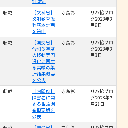
針改定
転載
［文科省］
寺島彰
リハ協ブロ
次期教育振
グ2023年3
興基本計画
月8日
を答申
転載
［国交省］
寺島彰
リハ協ブロ
令和３年度
グ2023年3
の移動等円
月3日
滑化に関す
る実績の集
計結果概要
を公表
転載
［内閣府］
寺島彰
リハ協ブロ
障害者に関
グ2023年2
する世論調
月21日
査概要版を
公表
転載
［厚労省］
寺島彰
リハ協ブロ