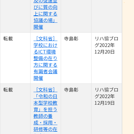
及の促進並
びに質の向
上に関する
協議の場」
開催
転載
［文科省］
寺島彰
リハ協ブロ
学校におけ
グ2022年
るICT環境
12月20日
整備の在り
方に関する
有識者会議
開催
転載
［文科省］
寺島彰
リハ協ブロ
「令和の日
グ2022年
本型学校教
12月19日
育」を担う
教師の養
成・採用・
研修等の在