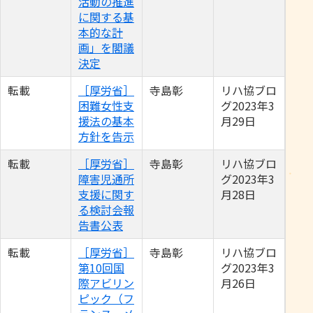
活動の推進
に関する基
本的な計
画」を閣議
決定
転載
［厚労省］
寺島彰
リハ協ブロ
困難女性支
グ2023年3
援法の基本
月29日
方針を告示
転載
［厚労省］
寺島彰
リハ協ブロ
障害児通所
グ2023年3
支援に関す
月28日
る検討会報
告書公表
転載
［厚労省］
寺島彰
リハ協ブロ
第10回国
グ2023年3
際アビリン
月26日
ピック（フ