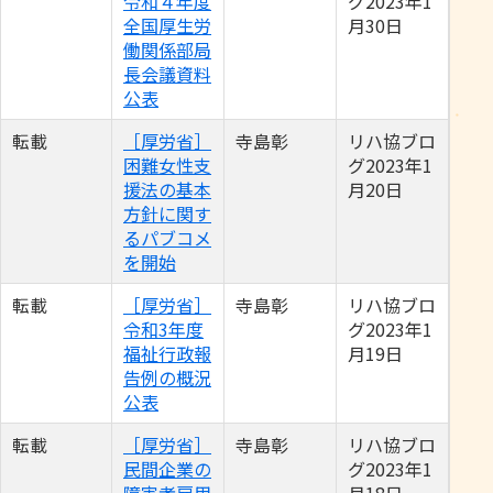
令和４年度
グ2023年1
全国厚生労
月30日
働関係部局
長会議資料
公表
転載
［厚労省］
寺島彰
リハ協ブロ
困難女性支
グ2023年1
援法の基本
月20日
方針に関す
るパブコメ
を開始
転載
［厚労省］
寺島彰
リハ協ブロ
令和3年度
グ2023年1
福祉行政報
月19日
告例の概況
公表
転載
［厚労省］
寺島彰
リハ協ブロ
民間企業の
グ2023年1