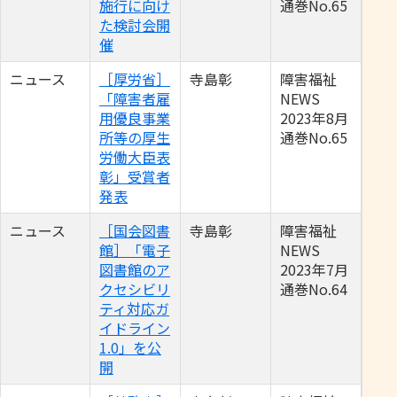
施行に向け
通巻No.65
た検討会開
催
ニュース
［厚労省］
寺島彰
障害福祉
「障害者雇
NEWS
用優良事業
2023年8月
所等の厚生
通巻No.65
労働大臣表
彰」受賞者
発表
ニュース
［国会図書
寺島彰
障害福祉
館］「電子
NEWS
図書館のア
2023年7月
クセシビリ
通巻No.64
ティ対応ガ
イドライン
1.0」を公
開