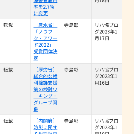
障害者雇用
月18日
率を2.7%
に変更
転載
［農水省］
寺島彰
リハ協ブロ
「ノウフ
グ2023年1
ク・アワー
月17日
ド2022」
受賞団体決
定
転載
［厚労省］
寺島彰
リハ協ブロ
総合的な権
グ2023年1
利擁護支援
月16日
策の検討ワ
ーキング・
グループ開
催
転載
［内閣府］
寺島彰
リハ協ブロ
防災に関す
グ2023年1
る世論調査
月10日