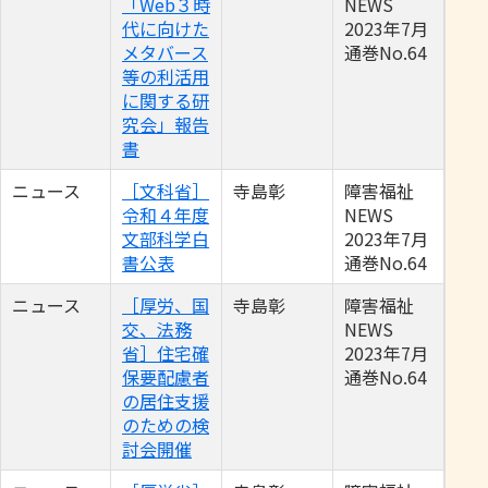
「Web３時
NEWS
代に向けた
2023年7月
メタバース
通巻No.64
等の利活用
に関する研
究会」報告
書
ニュース
［文科省］
寺島彰
障害福祉
令和４年度
NEWS
文部科学白
2023年7月
書公表
通巻No.64
ニュース
［厚労、国
寺島彰
障害福祉
交、法務
NEWS
省］住宅確
2023年7月
保要配慮者
通巻No.64
の居住支援
のための検
討会開催