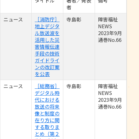
タイトル
著者／発表
備考
者
ニュース
［消防庁］
寺島彰
障害福祉
地上デジタ
NEWS
ル放送波を
2023年9月
活用した災
通巻No.66
害情報伝達
手段の技術
ガイドライ
ンの改訂案
を公表
ニュース
［総務省］
寺島彰
障害福祉
デジタル時
NEWS
代における
2023年9月
放送の将来
通巻No.66
像と制度の
在り方に関
する取りま
とめ（第２