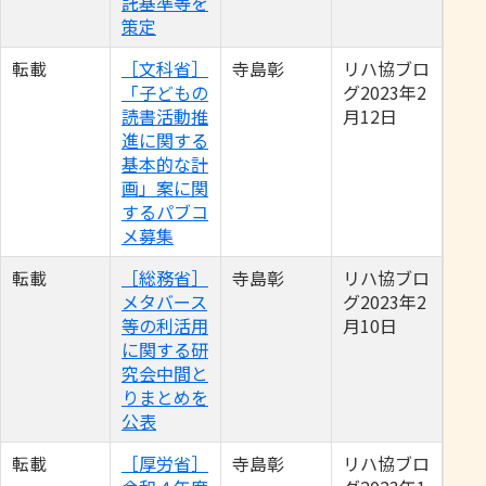
託基準等を
策定
転載
［文科省］
寺島彰
リハ協ブロ
「子どもの
グ2023年2
読書活動推
月12日
進に関する
基本的な計
画」案に関
するパブコ
メ募集
転載
［総務省］
寺島彰
リハ協ブロ
メタバース
グ2023年2
等の利活用
月10日
に関する研
究会中間と
りまとめを
公表
転載
［厚労省］
寺島彰
リハ協ブロ