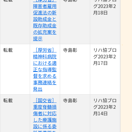
障害者雇用
グ2023年2
促進法の新
月18日
設助成金と
既存助成金
の拡充案を
提示
転載
［厚労省］
寺島彰
リハ協ブロ
精神科病院
グ2023年2
における適
月17日
正な指導監
督を求める
事務連絡を
発出
転載
［国交省］
寺島彰
リハ協ブロ
重度脊髄損
グ2023年2
傷者に対応
月14日
した療護施
設に係る委