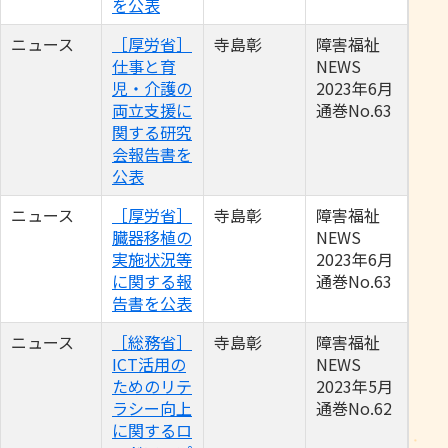
を公表
ニュース
［厚労省］
寺島彰
障害福祉
仕事と育
NEWS
児・介護の
2023年6月
両立支援に
通巻No.63
関する研究
会報告書を
公表
ニュース
［厚労省］
寺島彰
障害福祉
臓器移植の
NEWS
実施状況等
2023年6月
に関する報
通巻No.63
告書を公表
ニュース
［総務省］
寺島彰
障害福祉
ICT活用の
NEWS
ためのリテ
2023年5月
ラシー向上
通巻No.62
に関するロ