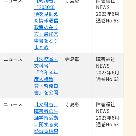
ニュース
［総務省］
寺島彰
障害福祉
「2030年
NEWS
頃を見据え
2023年6月
た情報通信
通巻No.63
政策の在り
方」最終答
申書をとり
まとめ
ニュース
［法務省・
寺島彰
障害福祉
文科省］
NEWS
「令和４年
2023年6月
度人権教
通巻No.63
育・啓発白
書」を公開
ニュース
［文科省］
寺島彰
障害福祉
障害者の生
NEWS
涯学習活動
2023年6月
に関する実
通巻No.63
態調査結果