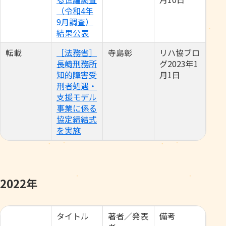
（令和4年
9月調査）
結果公表
転載
［法務省］
寺島彰
リハ協ブロ
長崎刑務所
グ2023年1
知的障害受
月1日
刑者処遇・
支援モデル
事業に係る
協定締結式
を実施
2022年
タイトル
著者／発表
備考