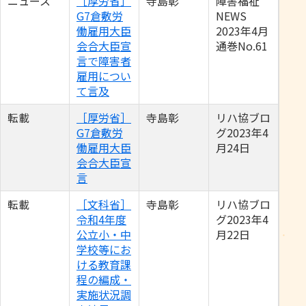
ニュース
［厚労省］
寺島彰
障害福祉
G7倉敷労
NEWS
働雇用大臣
2023年4月
会合大臣宣
通巻No.61
言で障害者
雇用につい
て言及
転載
［厚労省］
寺島彰
リハ協ブロ
G7倉敷労
グ2023年4
働雇用大臣
月24日
会合大臣宣
言
転載
［文科省］
寺島彰
リハ協ブロ
令和4年度
グ2023年4
公立小・中
月22日
学校等にお
ける教育課
程の編成・
実施状況調