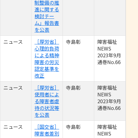
制整備の推
進に関する
検討チー
ム」報告書
を公表
ニュース
［厚労省］
寺島彰
障害福祉
心理的負荷
NEWS
による精神
2023年9月
障害の労災
通巻No.66
認定基準を
改正
ニュース
［厚労省］
寺島彰
障害福祉
使用者によ
NEWS
る障害者虐
2023年9月
待の状況等
通巻No.66
を公表
ニュース
［国交省］
寺島彰
障害福祉
障害者差別
NEWS