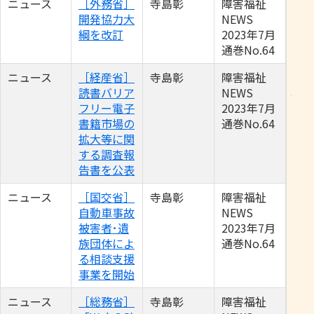
ニュース
［外務省］
寺島彰
障害福祉
開発協力大
NEWS
綱を改訂
2023年7月
通巻No.64
ニュース
［経産省］
寺島彰
障害福祉
読書バリア
NEWS
フリー電子
2023年7月
書籍市場の
通巻No.64
拡大等に関
する調査報
告書を公表
ニュース
［国交省］
寺島彰
障害福祉
自動車事故
NEWS
被害者･遺
2023年7月
族団体によ
通巻No.64
る相談支援
事業を開始
ニュース
［総務省］
寺島彰
障害福祉