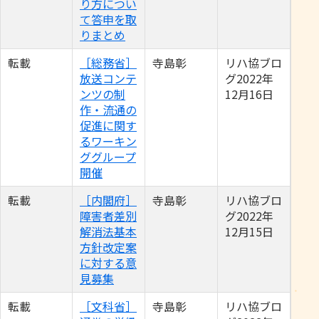
り方につい
て答申を取
りまとめ
転載
［総務省］
寺島彰
リハ協ブロ
放送コンテ
グ2022年
ンツの制
12月16日
作・流通の
促進に関す
るワーキン
ググループ
開催
転載
［内閣府］
寺島彰
リハ協ブロ
障害者差別
グ2022年
解消法基本
12月15日
方針改定案
に対する意
見募集
転載
［文科省］
寺島彰
リハ協ブロ