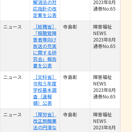
解消法の対
2023年8月
応指針の改
通巻No.65
定案を公表
ニュース
［総務省］
寺島彰
障害福祉
「視聴覚障
NEWS
害者等向け
2023年8月
放送の充実
通巻No.65
に関する研
究会」報告
書を公表
ニュース
［文科省］
寺島彰
障害福祉
令和５年度
NEWS
学校基本調
2023年8月
査（速報
通巻No.65
値）公表
ニュース
［厚労省］
寺島彰
障害福祉
改正旅館業
NEWS
法の円滑な
2023年8月