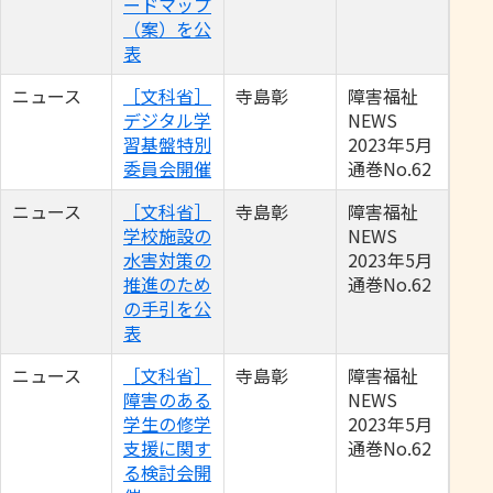
ードマップ
（案）を公
表
ニュース
［文科省］
寺島彰
障害福祉
デジタル学
NEWS
習基盤特別
2023年5月
委員会開催
通巻No.62
ニュース
［文科省］
寺島彰
障害福祉
学校施設の
NEWS
水害対策の
2023年5月
推進のため
通巻No.62
の手引を公
表
ニュース
［文科省］
寺島彰
障害福祉
障害のある
NEWS
学生の修学
2023年5月
支援に関す
通巻No.62
る検討会開