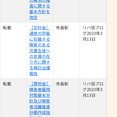
の解消の推
進に関する
基本方針を
改定
転載
［文科省］
寺島彰
リハ協ブロ
通常の学級
グ2023年3
に在籍する
月13日
障害のある
児童生徒へ
の支援の在
り方に関す
る検討会議
報告
転載
［厚労省］
寺島彰
リハ協ブロ
障害者雇用
グ2023年3
対策基本方
月13日
針及び障害
者活躍推進
計画作成指