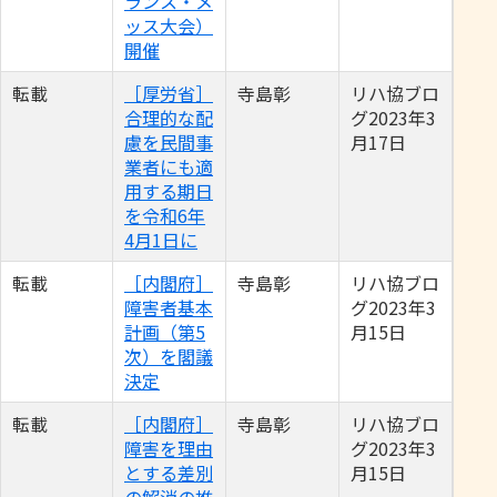
ランス・メ
ッス大会）
開催
転載
［厚労省］
寺島彰
リハ協ブロ
合理的な配
グ2023年3
慮を民間事
月17日
業者にも適
用する期日
を令和6年
4月1日に
転載
［内閣府］
寺島彰
リハ協ブロ
障害者基本
グ2023年3
計画（第5
月15日
次）を閣議
決定
転載
［内閣府］
寺島彰
リハ協ブロ
障害を理由
グ2023年3
とする差別
月15日