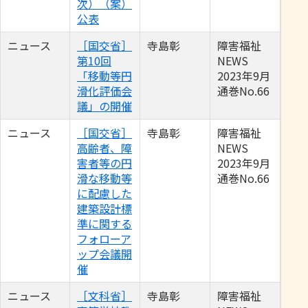
次）（案）
公表
ニュース
［国交省］
寺島彰
障害福祉
第10回
NEWS
「移動等円
2023年9月
滑化評価会
通巻No.66
議」の開催
ニュース
［国交省］
寺島彰
障害福祉
高齢者、障
NEWS
害者等の円
2023年9月
滑な移動等
通巻No.66
に配慮した
建築設計標
準に関する
フォローア
ップ会議開
催
ニュース
［文科省］
寺島彰
障害福祉