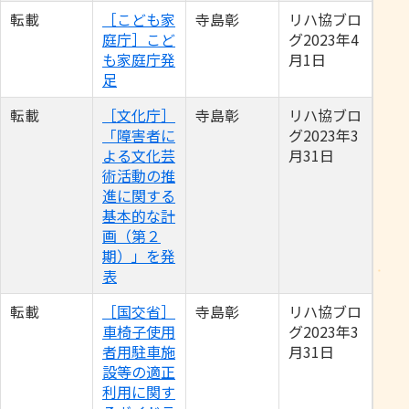
転載
［こども家
寺島彰
リハ協ブロ
庭庁］こど
グ2023年4
も家庭庁発
月1日
足
転載
［文化庁］
寺島彰
リハ協ブロ
「障害者に
グ2023年3
よる文化芸
月31日
術活動の推
進に関する
基本的な計
画（第２
期）」を発
表
転載
［国交省］
寺島彰
リハ協ブロ
車椅子使用
グ2023年3
者用駐車施
月31日
設等の適正
利用に関す