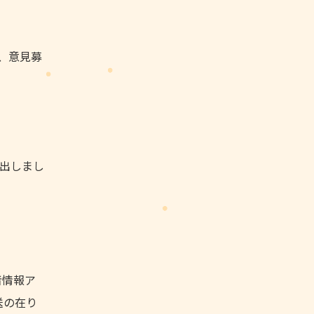
間、意見募
出しまし
者情報ア
送の在り