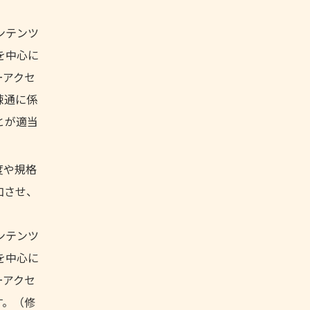
ンテンツ
を中心に
ーアクセ
疎通に係
とが適当
度や規格
加させ、
ンテンツ
を中心に
ーアクセ
す。（修