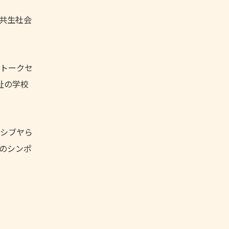
共生社会
やトークセ
祉の学校
】シブヤら
のシンポ