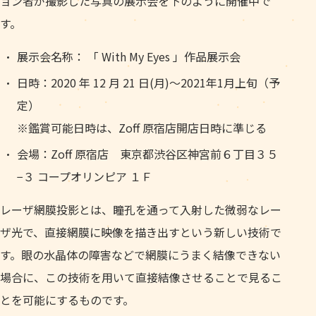
ョン者が撮影した写真の展示会を下のように開催中で
す。
展示会名称： 「 With My Eyes 」作品展⽰会
日時：2020 年 12 月 21 日(月)〜2021年1月上旬（予
定）
※鑑賞可能日時は、Zoff 原宿店開店日時に準じる
会場：Zoff 原宿店 東京都渋⾕区神宮前６丁⽬３５
−３ コープオリンピア １Ｆ
レーザ網膜投影とは、瞳孔を通って入射した微弱なレー
ザ光で、直接網膜に映像を描き出すという新しい技術で
す。眼の水晶体の障害などで網膜にうまく結像できない
場合に、この技術を用いて直接結像させることで見るこ
とを可能にするものです。