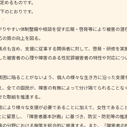
定めるものです。
下のとおりです。
がりやすい体制整備や相談を促す広報・啓発等により被害の潜
応の質の向上を図る。
観点も含め、支援に従事する関係者に対して、啓発・研修を実
した被害者の心理や障害のある性犯罪被害者の特性や対応につ
貧困に陥ることがないよう、個人の様々な生き方に沿った支援
え、全ての国民が、障害の有無によって分け隔てられることな
けた取組を推進する。
態により様々な支援が必要であることに加えて、女性であるこ
とに留意し、「障害者基本計画」に基づき、防災・防犯等の推
等の分野における施策を総合的に推進する。また、「障害者の