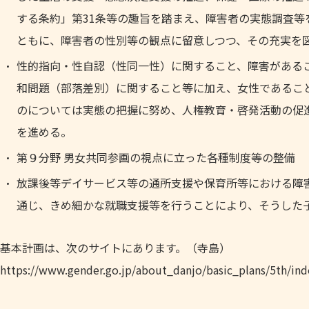
する条約」第31条等の趣旨を踏まえ、障害者の実態調査
ともに、障害者の性別等の観点に留意しつつ、その充実を
性的指向・性自認（性同一性）に関すること、障害がある
和問題（部落差別）に関すること等に加え、女性であるこ
のについては実態の把握に努め、人権教育・啓発活動の促
を進める。
第９分野 男女共同参画の視点に立った各種制度等の整備
放課後等デイサービス等の通所支援や保育所等における障
通じ、きめ細かな就職支援等を行うことにより、そうした
基本計画は、次のサイトにあります。（寺島）
https://www.gender.go.jp/about_danjo/basic_plans/5th/ind