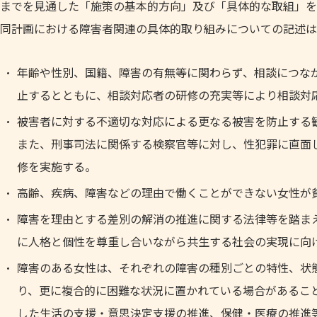
までを見通した「施策の基本的方向」及び「具体的な取組」を
同計画における障害者関連の具体的取り組みについての記述は
年齢や性別、国籍、障害の有無等に関わらず、相談につな
止するとともに、相談対応者の研修の充実等により相談対
被害者に対する不適切な対応による更なる被害を防止する
また、刑事司法に関係する検察官等に対し、性犯罪に直面
修を実施する。
高齢、疾病、障害などの理由で働くことができない女性が
障害を理由とする差別の解消の推進に関する法律等を踏ま
に人格と個性を尊重し合いながら共生する社会の実現に向
障害のある女性は、それぞれの障害の種別ごとの特性、状
り、更に複合的に困難な状況に置かれている場合があるこ
した生活の支援・意思決定支援の推進、保健・医療の推進