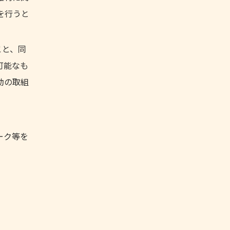
を行うと
こと、同
可能なも
動の取組
ーク等を