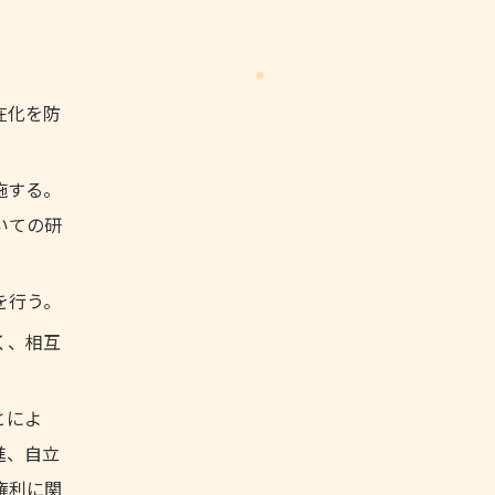
在化を防
施する。
いての研
を行う。
く、相互
とによ
進、自立
権利に関