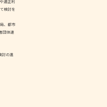
や適正利
て検討を
局、都市
者団体連
検討の進