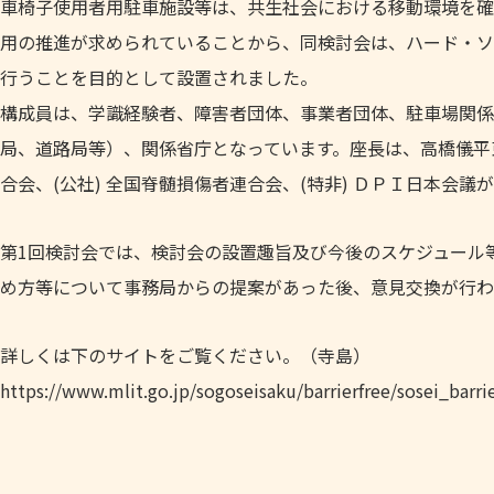
車椅子使用者用駐車施設等は、共生社会における移動環境を確
用の推進が求められていることから、同検討会は、ハード・ソ
行うことを目的として設置されました。
構成員は、学識経験者、障害者団体、事業者団体、駐車場関係
局、道路局等）、関係省庁となっています。座長は、高橋儀平東
合会、(公社) 全国脊髄損傷者連合会、(特非) ＤＰＩ日本会議
第1回検討会では、検討会の設置趣旨及び今後のスケジュール
め方等について事務局からの提案があった後、意見交換が行わ
詳しくは下のサイトをご覧ください。（寺島）
https://www.mlit.go.jp/sogoseisaku/barrierfree/sosei_barr