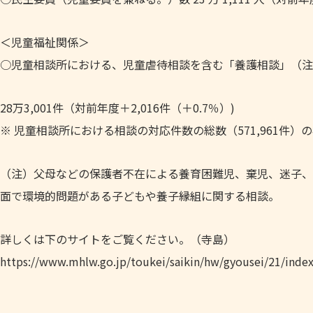
＜児童福祉関係＞
○児童相談所における、児童虐待相談を含む「養護相談」（注
28万3,001件（対前年度＋2,016件（＋0.7％）)
※ 児童相談所における相談の対応件数の総数（571,961件）の
（注）父母などの保護者不在による養育困難児、棄児、迷子、
面で環境的問題がある子どもや養子縁組に関する相談。
詳しくは下のサイトをご覧ください。（寺島）
https://www.mhlw.go.jp/toukei/saikin/hw/gyousei/21/inde