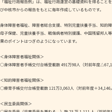
「福祉行政報告例」は、福祉行政運営の基礎資料を得ることを
び中核市からの報告をもとに毎年作成しているものです。
身体障害者福祉、障害者総合支援、特別児童扶養手当、知的障
母子保健、児童扶養手当、戦傷病者特別援護、中国残留邦人等
果のポイントはつぎのようになっています。
＜身体障害者福祉関係＞
○身体障害者手帳交付台帳登載数 491万98人（対前年度△67,15
＜知的障害者福祉関係＞
○療育手帳交付台帳登載数 121万3,063人（対前年度＋34,146
＜民生委員関係＞
○民生委員（児童委員を兼ねる。）数 23 万 1,111 人（対前年度