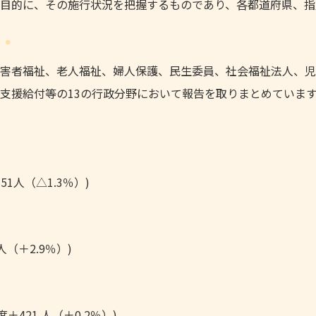
目的に、その施行状況を把握するものであり、各都道府県、指
害者福祉、老人福祉、婦人保護、民生委員、社会福祉法人、児
支援給付等の13の行政分野において報告を取りまとめていま
1人（△1.3％）)
人（＋2.9％）)
＋421 人（＋0.2％）)