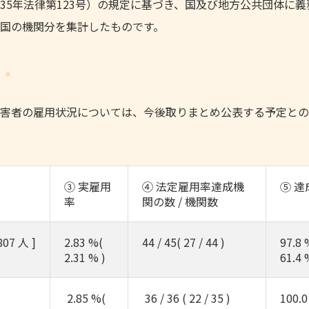
5年法律第123号）の規定に基づき、国及び地方公共団体に義
国の機関分を集計したものです。
害者の雇用状況については、今後取りまとめ公表する予定との
③ 実雇用
④ 法定雇用率達成機
⑤ 達
率
関の数 / 機関数
807 人 ]
2.83 %(
44 / 45( 27 / 44 )
97.8 
2.31 % )
61.4 
2.85 %(
36 / 36 ( 22 / 35 )
100.0