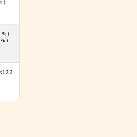
% )
 % (
 % )
%( 0.0