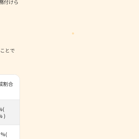
務付けら
ことで
成割合
%(
% )
 %(