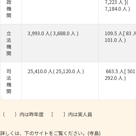
政
7,223 人 ](
機
7,184.0 人 )
関
立
3,993.0 人( 3,688.0 人 )
109.5 人[ 83 人
法
101.0 人 )
機
関
司
25,410.0 人( 25,120.0 人 )
663.5 人[ 501 
法
292.0 人 )
機
関
（ ）内は昨年度 ［ ］内は実人員
詳しくは、下のサイトをご覧ください。(寺島)