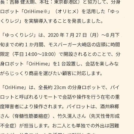
長：吉藤 健太朗、本社：東京都港区）と協力して、分身
ロボット「OriHime※」（オリヒメ）を活用した「ゆっ
くりレジ」を実験導入することを発表しました。
「ゆっくりレジ」は、2020 年 7 月 27 日（月）～8 月下
旬までの約 1 か月間、モスバーガー大崎店の店頭に時間
限定（平日 14:00～18:00）で開設されるとのことで、分
身ロボット「OriHime」を1 台設置し、会話を楽しみな
がらじっくり商品を選びたい顧客に対応します。
「OriHime」は、全長約 23cm の分身ロボットで、パイ
ロットと呼ばれるリモートで会話や操作を行う在宅の重
度障害者により操作されます。パイロットは、酒井麻椰
さん（脊髄性筋萎縮症）、竹久滉人さん（先天性骨形成
不全症）が担当します。お二人とも単独での外出は困難