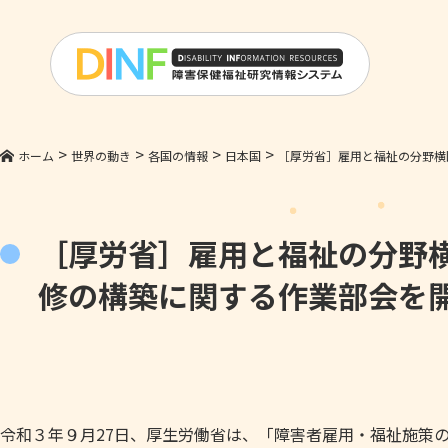
>
>
>
>
ホーム
世界の動き
各国の情報
日本国
［厚労省］雇用と福祉の分野横
［厚労省］雇用と福祉の分野
修の構築に関する作業部会を
令和３年９月27日、厚生労働省は、「障害者雇用・福祉施策