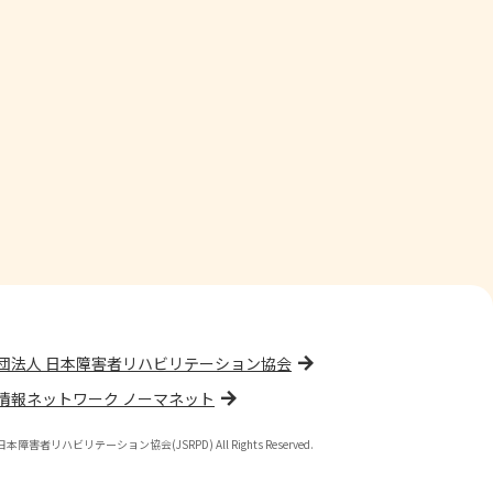
団法人 日本障害者リハビリテーション協会
情報ネットワーク ノーマネット
(公財)日本障害者リハビリテーション協会(JSRPD) All Rights Reserved.