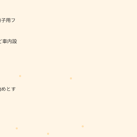
椅子用フ
ど車内設
始めとす