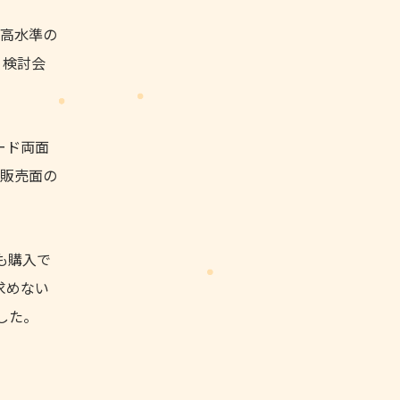
高水準の
。検討会
ード両面
ど販売面の
も購入で
求めない
した。