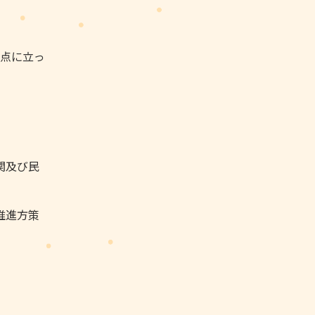
点に立っ
関及び民
推進方策