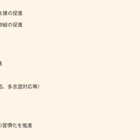
支援の促進
取組の促進
進
話、多言語対応等）
の習慣化を推進