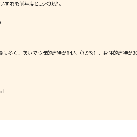
いずれも前年度と比べ減少。
）
最も多く、次いで心理的虐待が64人（7.9％）、身体的虐待が3
ml