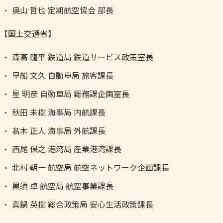
奥山 哲也 定期航空協会 部長
【国土交通省】
森髙 龍平 鉄道局 鉄道サービス政策室長
早船 文久 自動車局 旅客課長
星 明彦 自動車局 総務課企画室長
秋田 未樹 海事局 内航課長
髙木 正人 海事局 外航課長
西尾 保之 港湾局 産業港湾課長
北村 朝一 航空局 航空ネットワーク企画課長
黒須 卓 航空局 航空事業課長
真鍋 英樹 総合政策局 安心生活政策課長