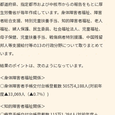
都道府県、指定都市および中核市からの報告をもとに厚
生労働省が毎年作成しています。身体障害者福祉、障害
者総合支援、特別児童扶養手当、知的障害者福祉、老人
福祉、婦人保護、民生委員、社会福祉法人、児童福祉、
母子保健、児童扶養手当、戦傷病者特別援護、中国残留
邦人等支援給付等の13の行政分野について取りまとめて
います。
結果のポイントは、次のようになっています。
＜身体障害者福祉関係＞
○身体障害者手帳交付台帳登載数 505万4,188人(対前年
度▲33,069人（▲0.7％）)
＜知的障害者福祉関係＞
○療育手帳交付台帳登載数 115万1,284人(対前年度＋