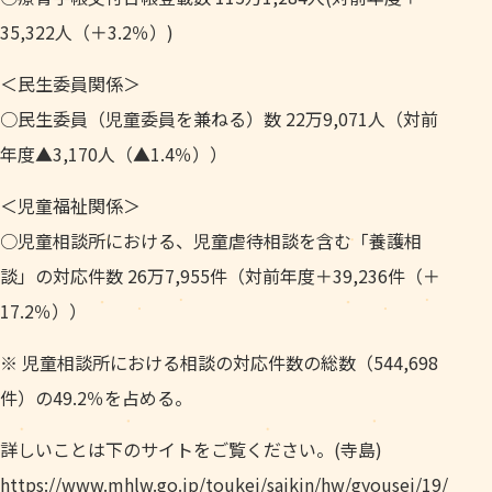
35,322人（＋3.2％）)
＜民生委員関係＞
○民生委員（児童委員を兼ねる）数 22万9,071人（対前
年度▲3,170人（▲1.4％））
＜児童福祉関係＞
○児童相談所における、児童虐待相談を含む「養護相
談」の対応件数 26万7,955件（対前年度＋39,236件（＋
17.2％））
※ 児童相談所における相談の対応件数の総数（544,698
件）の49.2％を占める。
詳しいことは下のサイトをご覧ください。(寺島)
https://www.mhlw.go.jp/toukei/saikin/hw/gyousei/19/