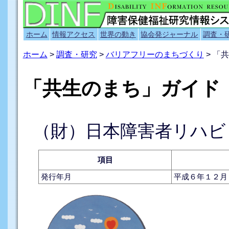
ホーム
情報アクセス
世界の動き
協会発ジャーナル
調査・
ホーム
>
調査・研究
>
バリアフリーのまちづくり
> 「
「共生のまち」ガイド
（財）日本障害者リハビ
項目
発行年月
平成６年１２月