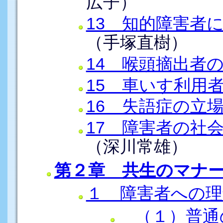
広子）
13 知的障害者
（手塚直樹）
14 喉頭摘出者
15 車いす利用
16 失語症の立
17 障害者の社
（深川常雄）
第２章 共生のマナ
１ 障害者への理
（１）普通