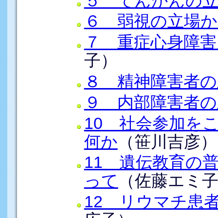
５ てんかんの
６ 弱視の立場か
７ 重症心身障害
子）
８ 精神障害者の
９ 内部障害者の
10 社会参加を
何か
（笹川吉彦）
11 遺伝教育の
って
（佐藤エミ
12 リウマチ患