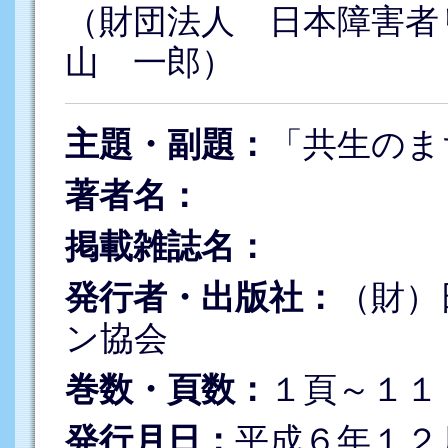
（財団法人 日本障害者
山 一郎）
主題・副題：
「共生のま
著者名：
掲載雑誌名：
発行者・出版社：
（財）
ン協会
巻数・頁数：
１頁～１１
発行月日：
平成６年１２