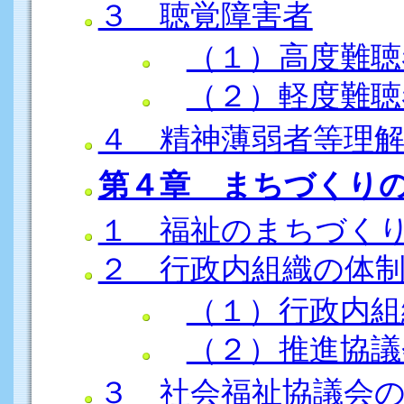
３ 聴覚障害者
（１）高度難聴
（２）軽度難聴
４ 精神薄弱者等理
第４章 まちづくり
１ 福祉のまちづく
２ 行政内組織の体
（１）行政内組
（２）推進協議
３ 社会福祉協議会