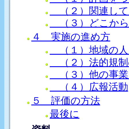
（２）関連して
（３）どこから
４ 実施の進め方
（１）地域の人
（２）法的規制
（３）他の事業
（４）広報活動
５ 評価の方法
最後に