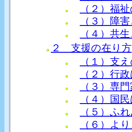
（２）福祉
（３）障害
（４）共生
２ 支援の在り方
（１）支え
（２）行政
（３）専門
（４）国民
（５）ふれ
（６）より