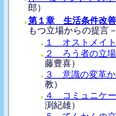
郎）
第１章 生活条件改
もつ立場からの提言
１ オストメイ
２ ろう者の立場
藤豊喜）
３ 意識の変革
教）
４ コミュニケ
渕紀雄）