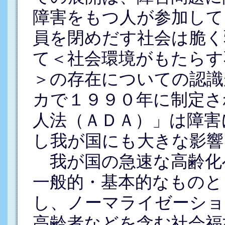
障害をもつ人が参加して
員を閉めだす社会は脆く
て＜社会環境がもたらす
＞の存在についての認識
カで１９９０年に制定さ
人法（ＡＤＡ）」は障害
し我が国にも大きな影響
我が国の急速な高齢化
一般的・基本的なものと
し、ノーマライゼーショ
高齢者などを含む社会福