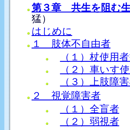
第３章 共生を阻む
猛）
はじめに
１ 肢体不自由者
（１）杖使用者
（２）車いす使
（３）上肢障害
２ 視覚障害者
（１）全盲者
（２）弱視者