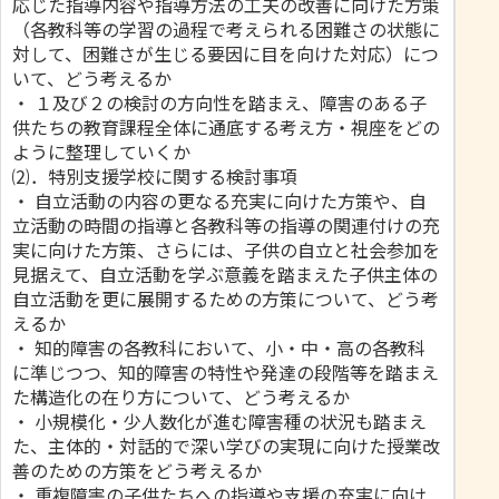
応じた指導内容や指導方法の工夫の改善に向けた方策
（各教科等の学習の過程で考えられる困難さの状態に
対して、困難さが生じる要因に目を向けた対応）につ
いて、どう考えるか
・ １及び２の検討の方向性を踏まえ、障害のある子
供たちの教育課程全体に通底する考え方・視座をどの
ように整理していくか
⑵．特別支援学校に関する検討事項
・ 自立活動の内容の更なる充実に向けた方策や、自
立活動の時間の指導と各教科等の指導の関連付けの充
実に向けた方策、さらには、子供の自立と社会参加を
見据えて、自立活動を学ぶ意義を踏まえた子供主体の
自立活動を更に展開するための方策について、どう考
えるか
・ 知的障害の各教科において、小・中・高の各教科
に準じつつ、知的障害の特性や発達の段階等を踏まえ
た構造化の在り方について、どう考えるか
・ 小規模化・少人数化が進む障害種の状況も踏まえ
た、主体的・対話的で深い学びの実現に向けた授業改
善のための方策をどう考えるか
・ 重複障害の子供たちへの指導や支援の充実に向け