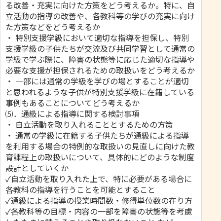
る改善・充実に向けた方策をどう考えるか。特に、自
立活動の指導の改善や、各教科等の学びの充実に向け
た方策などをどう考えるか
・ 特別支援学級において適切な指導を担保し、特別
支援学級の子供たちが交流及び共同学習として通常の
学級で学ぶ際に、障害の状態等に応じた適切な指導や
必要な支援が担保されるための取扱いをどう考えるか
・ 一部には通常の学級を学びの場とすることが適切
と思われるような子供が特別支援学級に在籍している
事例もあることについてどう考えるか
⑸．通級による指導に関する検討事項
・ 自立活動を取り入れることとするための方策
・ 通常の学級に在籍する子供たちが通級による指導
を利用する場合の特例的な取扱いの見直しに向けた教
育課程上の取扱いについて、具体的にどのような制度
設計としていくか
✓自立活動を取り入れた上で、特に必要がある場合に
各教科の指導を行うことを可能とすること
✓通級による指導の授業時間数・修得単位数の在り方
✓各教科等の目標・内容の一部を障害の状態等を考慮