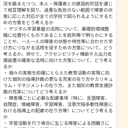
況を踏まえつつ、本人・保護者との建設的対話を通じ
て相互理解を図り、過重な負担のない範囲で障害の状
態に応じた対応が全ての学校で図られるようにするた
めの方策をどう考えるか
・ デジタル学習基盤の活用について、基礎的環境整
備に位置付くものであることを総則等で明らかにする
ことや、一人一人の障害の状態や特性等に合わせた学
び方につながる活用を促すための方策について、どう
考えるか。併せて、アクセシビリティ機能や入出力支
援装置の確実な活用に向けた方策について、どう考え
るか
・ 個々の実態を的確にとらえた教育活動の実現に向
けた個別の指導計画の更なる充実の在り方やカリキュ
ラム・マネジメントの在り方、また個別の教育支援計
画の充実についてどう考えるか
・ 障害種ごとに必要な配慮事項（特に、言語障害、
自閉症、情緒障害、学習障害、注意欠陥多動性障害に
おける指導上の配慮の在り方等）についてどう考える
か
・ 学習活動を行う場合に生じる障害による困難さに