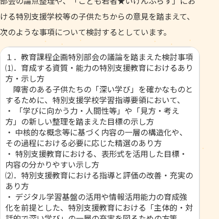
部会の論点整理や、「こども若者★いけんぷらす」にお
ける特別支援学校等の子供たちからの意見を踏まえて、
次のような事項について検討するとしています。
１．教育課程企画特別部会の議論を踏まえた検討事項
⑴．育成する資質・能力の特別支援教育におけるあり
方・示し方
障害のある子供たちの「深い学び」を確かなものと
するために、特別支援学校学習指導要領において、
・ 「学びに向かう力・人間性等」や「見方・考え
方」の新しい整理を踏まえた目標の示し方
・ 中核的な概念等に基づく内容の一層の構造化や、
その過程における必要に応じた精選のあり方
・ 特別支援教育における、表形式を活用した目標・
内容の分かりやすい示し方
⑵．特別支援教育における指導と評価の改善・充実の
あり方
・ デジタル学習基盤の活用や情報活用能力の育成強
化を前提とした、特別支援教育における「主体的・対
話的で深い学び」の一層の充実を図るための方策