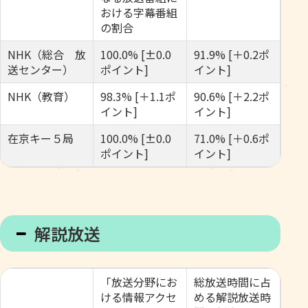
おける字幕番組
の割合
NHK（総合 放
100.0% [±0.0
91.9% [＋0.2ポ
送センター）
ポイント]
イント]
NHK（教育）
98.3% [＋1.1ポ
90.6% [＋2.2ポ
イント]
イント]
在京キー５局
100.0% [±0.0
71.0% [＋0.6ポ
ポイント]
イント]
解説放送
「放送分野にお
総放送時間に占
ける情報アクセ
める解説放送時