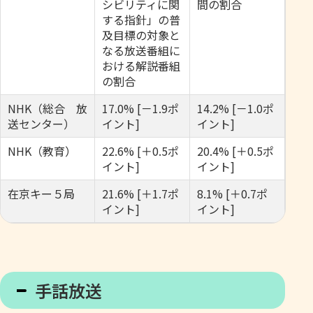
シビリティに関
間の割合
する指針」の普
及目標の対象と
なる放送番組に
おける解説番組
の割合
NHK（総合 放
17.0% [－1.9ポ
14.2% [－1.0ポ
送センター）
イント]
イント]
NHK（教育）
22.6% [＋0.5ポ
20.4% [＋0.5ポ
イント]
イント]
在京キー５局
21.6% [＋1.7ポ
8.1% [＋0.7ポ
イント]
イント]
手話放送