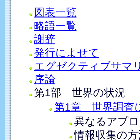
図表一覧
略語一覧
謝辞
発行によせて
エグゼクティブサマ
序論
第1部 世界の状況
第1章 世界調査
異なるアプロ
情報収集の方