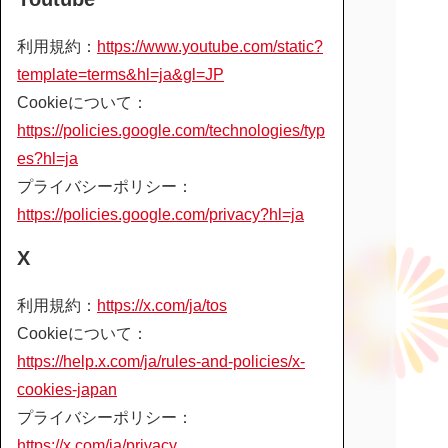
利用規約：
https://www.youtube.com/static?
template=terms&hl=ja&gl=JP
Cookieについて：
https://policies.google.com/technologies/typ
es?hl=ja
プライバシーポリシー：
https://policies.google.com/privacy?hl=ja
X
利用規約：
https://x.com/ja/tos
Cookieについて：
https://help.x.com/ja/rules-and-policies/x-
cookies-japan
プライバシーポリシー：
https://x.com/ja/privacy