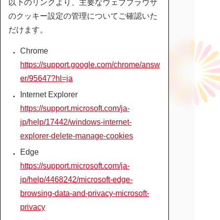
以下のリンクより、主要なウェブブラウザ
のクッキー設定の管理についてご確認いた
だけます。
Chrome
https://support.google.com/chrome/answ
er/95647?hl=ja
Internet Explorer
https://support.microsoft.com/ja-
jp/help/17442/windows-internet-
explorer-delete-manage-cookies
Edge
https://support.microsoft.com/ja-
jp/help/4468242/microsoft-edge-
browsing-data-and-privacy-microsoft-
privacy