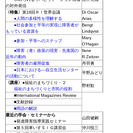
の対外発信
〈特集〉
第18回ＲＩ世界会議
Dr.Oscar
●人間の多様性を理解する
Arias
●社会参加と平等の実現に障害者が
Bengt
もっている資源を
Lindqvist
Mary
●参加・平等へのステップ
O'Hagan
●障害（者）政策の現実：先進国の
Ilene
近年の動向
R.Zeitzer
●障害者の雇用促進
丹羽勇
●日本における―自立生活センター
平野みどり
の活動について
〈講座〉
●福祉のまちづくり・２
野村歓
福祉のまちづくりと市民の役割
■International Magazines Review
■文献抄録
■用語の解説
最近の学会・セミナーから
山田健嗣
●発達障害指導実践セミナー
●第５回車いすＳＩＧ講習会
沖川悦三