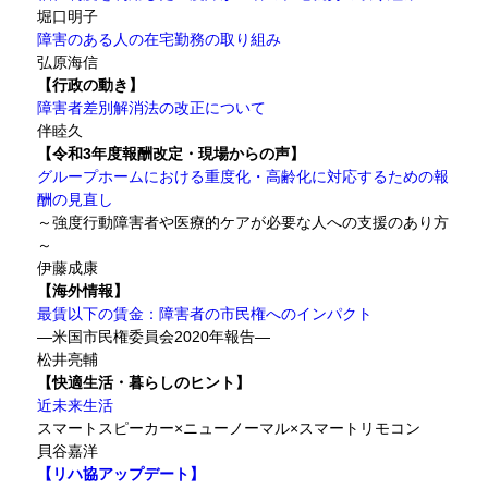
堀口明子
障害のある人の在宅勤務の取り組み
弘原海信
【行政の動き】
障害者差別解消法の改正について
伴睦久
【令和3年度報酬改定・現場からの声】
グループホームにおける重度化・高齢化に対応するための報
酬の見直し
～強度行動障害者や医療的ケアが必要な人への支援のあり方
～
伊藤成康
【海外情報】
最賃以下の賃金：障害者の市民権へのインパクト
―米国市民権委員会2020年報告―
松井亮輔
【快適生活・暮らしのヒント】
近未来生活
スマートスピーカー×ニューノーマル×スマートリモコン
貝谷嘉洋
【リハ協アップデート】