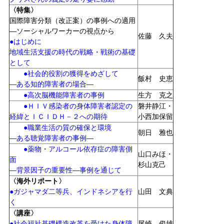
〈特集〉
国際障害分類（改正案）の事例への適用
―ソーシャルワーカーの視点から
佐藤 久夫
●はじめに
地域生活支援の時代の戦略・戦術の基礎
として
●社会的役割の獲得をめざして
飯村 史恵
―ある知的障害者の場合―
●高次脳機能障害者の事例
生方 克之
●ＨＩＶ感染者の身体障害者認定の
磐井静江・
経緯とＩＣＩＤＨ－２への期待
小西加保留
●職業生活の質の確保と環境
朝日 雅也
―ある聴覚障害者の事例―
●薬物・アルコール依存症の障害側
山口みほ・
面
杉山克己
―背景因子の重要性―事例を通じて
〈海外リポート〉
●ガジャマダ二等兵、インドネシアを行
山田 文典
く
〈講座〉
●社会福祉基礎構造改革を受けた身体障
尾崎 俊雄