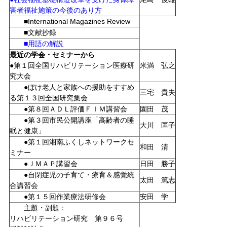
害者福祉施策の今後のあり方
■International Magazines Review
■文献抄録
■用語の解説
最近の学会・セミナーから
●第１回全国リハビリテーション医療研
米満 弘之
究大会
●ぼけ老人と家族への援助をすすめ
三宅 貴夫
る第１３回全国研究集会
●第８回ＡＤＬ評価ＦＩＭ講習会
園田 茂
●第３回市民公開講座「高齢者の睡
大川 匡子
眠と健康」
●第１回湘南ふくしネットワークセ
和田 清
ミナー
●ＪＭＡＰ講習会
日田 勝子
●自閉症児の子育て・療育＆感覚統
太田 篤志
合講習会
●第１５回作業療法研修会
安田 学
主題・副題：
リハビリテーション研究 第９６号