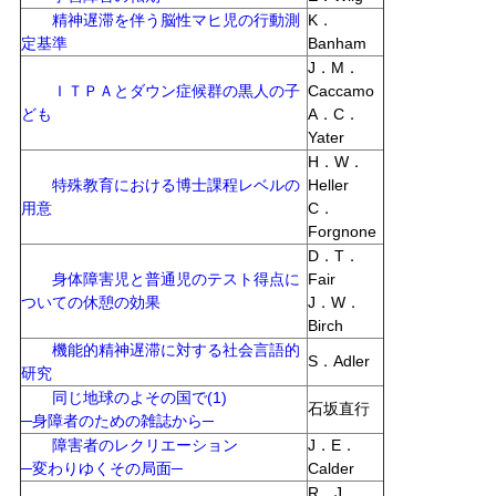
精神遅滞を伴う脳性マヒ児の行動測
K．
定基準
Banham
J．M．
ＩＴＰＡとダウン症候群の黒人の子
Caccamo
ども
A．C．
Yater
H．W．
特殊教育における博士課程レベルの
Heller
用意
C．
Forgnone
D．T．
身体障害児と普通児のテスト得点に
Fair
ついての休憩の効果
J．W．
Birch
機能的精神遅滞に対する社会言語的
S．Adler
研究
同じ地球のよその国で(1)
石坂直行
─身障者のための雑誌から─
障害者のレクリエーション
J．E．
─変わりゆくその局面─
Calder
R．J．