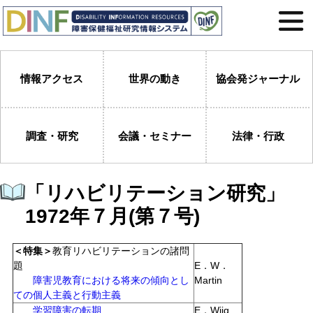
情報アクセス
世界の動き
協会発ジャーナル
調査・研究
会議・セミナー
法律・行政
「リハビリテーション研究」
1972年７月(第７号)
＜特集＞
教育リハビリテーションの諸問
題
E．W．
障害児教育における将来の傾向とし
Martin
ての個人主義と行動主義
学習障害の転期
E．Wiig