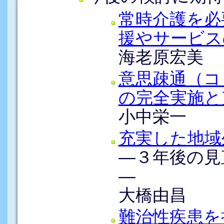
常時介護を必
援やサービス
海老原宏美
意思疎通（コ
の完全実施と
小中栄一
充実した地域
―３年後の見
―
大橋由昌
難治性疾患を