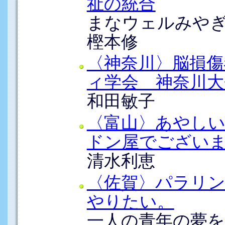
祉の統合
まなウェルみや
樫本修
〈神奈川〉脳損
ィ学会 神奈川大
和田敏子
〈富山〉あやし
ドン屋でござい
清水利恵
〈佐賀〉パラリ
やりたい。
一人の青年の夢を