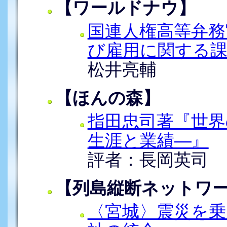
【ワールドナウ】
国連人権高等弁務
び雇用に関する課
松井亮輔
【ほんの森】
指田忠司著『世界
生涯と業績―』
評者：長岡英司
【列島縦断ネットワ
〈宮城〉震災を乗