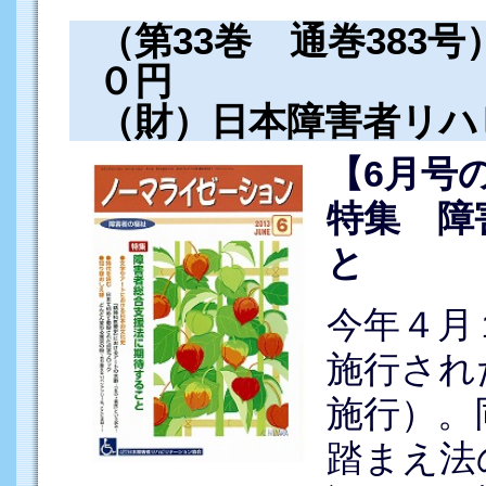
（第33巻 通巻383
０円
（財）日本障害者リハ
【6月号
特集 障
と
今年４月
施行され
施行）。
踏まえ法