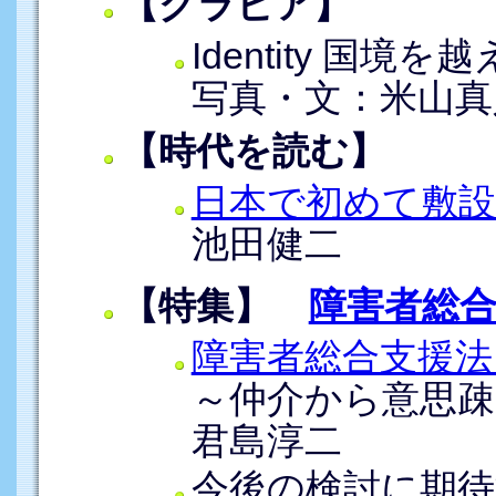
【グラビア】
Identity 国
写真・文：米山真
【時代を読む】
日本で初めて敷
池田健二
【特集】
障害者総
障害者総合支援法
～仲介から意思疎
君島淳二
今後の検討に期