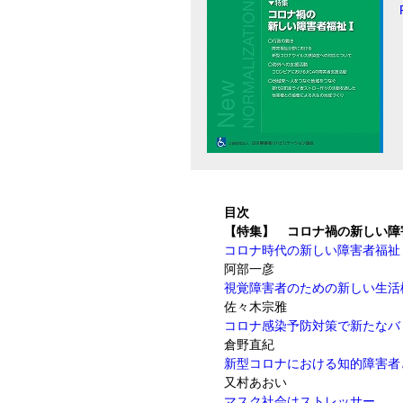
目次
【特集】 コロナ禍の新しい障
コロナ時代の新しい障害者福祉
阿部一彦
視覚障害者のための新しい生活
佐々木宗雅
コロナ感染予防対策で新たなバ
倉野直紀
新型コロナにおける知的障害者
又村あおい
マスク社会はストレッサー