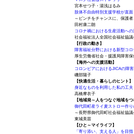
宮本せつ子・湯浅はるみ
肢体不自由特別支援学校が直面
～ピンチをチャンスに、保護者
田村康二朗
コロナ禍における生産活動への
社会福祉法人全国社会福祉協議
【行政の動き】
障害福祉分野における新型コロ
厚生労働省社会・援護局障害保
【海外への支援活動】
コロンビアにおけるJICAの障
磯部陽子
【快適生活・暮らしのヒント】
身近なものを利用した私の工夫
高橋摩衣子
【地域発～人をつなぐ地域をつ
御代田町産ライ麦ストロー作り
～長野県御代田町社会福祉協議
東城美苗
【ひと～マイライフ】
「寄り添い、支える人」を目指