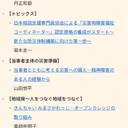
丹正和臣
【トピックス】
日本相談支援専門員協会による「災害時障害福祉
コーディネーター」認定資格の養成がスタート～
新たな防災体制構築に向けた第一歩～
菊本圭一
【当事者主体の災害準備】
当事者とともに考える災害への備え―精神障害の
ある人の経験から
山田悠平
【地域発～人をつなぐ地域をつなぐ】
きんちゃい みまさかれっじ―オープンカレッジの
取り組み
薬師寺明子