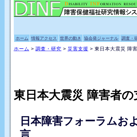
ホーム
情報アクセス
世界の動き
協会発ジャーナル
調査・
ホーム
>
調査・研究
>
災害支援
> 東日本大震災 障
東日本大震災 障害者
日本障害フォーラムお
言