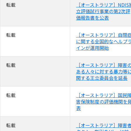
転載
［オーストラリア］NDIS
立評価試行事業の第2次評
価報告書を公表
転載
［オーストラリア］自閉
に関する全国的なヘルプ
インが運用開始
転載
［オーストラリア］障害
ある人々に対する暴力等
関する王立委員会を延長
転載
［オーストラリア］国民
害保険制度の評価機関を
表
転載
［オーストラリア］障害