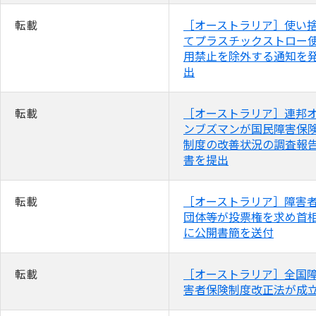
転載
［オーストラリア］使い
てプラスチックストロー
用禁止を除外する通知を
出
転載
［オーストラリア］連邦
ンブズマンが国民障害保
制度の改善状況の調査報
書を提出
転載
［オーストラリア］障害
団体等が投票権を求め首
に公開書簡を送付
転載
［オーストラリア］全国
害者保険制度改正法が成